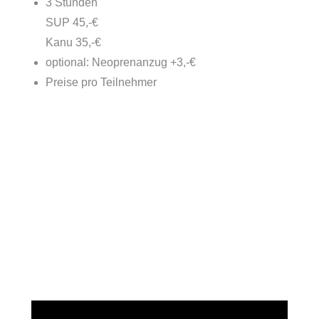
3 Stunden
SUP 45,-€
Kanu 35,-€
optional: Neoprenanzug +3,-€
Preise pro Teilnehmer