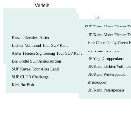
Verleih
SUP Kurse
für Gruppen
SUP Verleih
für Kinder
SUP Kurse BASIC
Kanu/Kayak Verleih
Attraktionen
mit Guide
SUP/Kanu Alster Fleeten T
SUP Trainings
Gutscheine
Tretboot Verleih
Kindergeburtstage
ohne Guide
SUP Kurs & Alster Tour
SUP/Kanu Alster Fleeten T
Station
SUP Yoga
Kirschblütenfest Alster
Steg-Ticket
Schulklassen
SUP/Kanu Team Events
Alster Clean Up by Green 
SUP Kurse Privat
Lichter Vollmond Tour SUP Kanu
Verleih ausser Haus
SUP/Kanu Sommercamps
XXL Team SUP Tour
SUP Technik Workshops
Alster Fleeten Sightseeing Tour SUP Kanu
SUP CLUB Mitgliedschaft
SUP Yoga Gruppenkurs
VDWS SUP Instructor
Die Große SUP Alsterlauftour
SUP/Kanu Lichter/Vollmon
SUP Kayak Tour Altes Land
SUP/Kanu Winterpaddeln
SUP CLUB Challenge
Betriebssport
Kick the Fish
SUP/Kanu Preisspecials