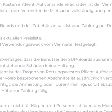
 Kosten entfernt. Auf vorhandene Schäden ist der Ver
eter dem Vermieter die Mietsache vollständig und per
Boards und des Zubehörs in bar. Ist eine Zahlung per Re
s aktuellen Preisliste.
und Verwendungszweck vom Vermieter festgelegt.
Mietvertrages, dass die Benutzer der SUP-Boards ausnahm
s entstehende Schäden keine Haftung.
nsjahr ist das Tragen von Rettungswesten Pflicht. Aufbl
er vorab besprochenen Abschnitte ist ausdrücklich verb
tigt, die Anmietung oder Touren/Trainings sofort abzub
Höhe zur Zahlung fällig.
scenter nicht für Körper- und Personenschäden des Miete
ers haftet der Vermieter nur bei Vorsatz und grober Fahr