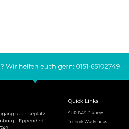
? Wir helfen euch gern: 0151-65102749
Quick Links
SUP BASIC Kurse
 Zugang über Iseplatz
mburg – Eppendorf
Technik Workshops
2749