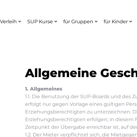
Verleih
SUP Kurse
für Gruppen
für Kinder
Allgemeine Gesc
1. Allgemeines
1.1. Die Benutzung der SUP-Boards und des Z
erfolgt nur gegen Vorlage eines gültigen Pers
Erziehungsberechtigten zu unterzeichnen. Di
Erziehungsberechtigten erfolgen; in diesem 
Zeitpunkt der Übergabe erreichbar ist, auf de
1.2. Der Mieter verpflichtet sich, die Mietg