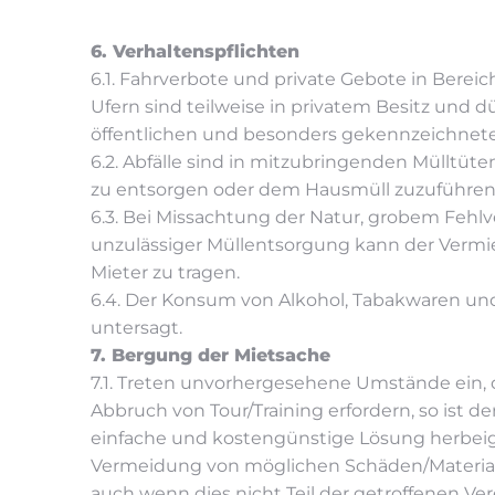
6. Verhaltenspflichten
6.1. Fahrverbote und private Gebote in Berei
Ufern sind teilweise in privatem Besitz und 
öffentlichen und besonders gekennzeichnete
6.2. Abfälle sind in mitzubringenden Mülltüt
zu entsorgen oder dem Hausmüll zuzuführen. 
6.3. Bei Missachtung der Natur, grobem Fehl
unzulässiger Müllentsorgung kann der Vermie
Mieter zu tragen.
6.4. Der Konsum von Alkohol, Tabakwaren u
untersagt.
7. Bergung der Mietsache
7.1. Treten unvorhergesehene Umstände ein, 
Abbruch von Tour/Training erfordern, so ist 
einfache und kostengünstige Lösung herbeige
Vermeidung von möglichen Schäden/Material
auch wenn dies nicht Teil der getroffenen Ver