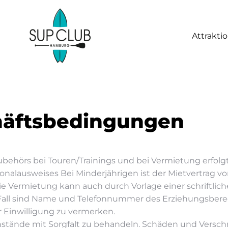
Attrakti
häftsbedingungen
ubehörs bei Touren/Trainings und bei Vermietung erfolg
onalausweises Bei Minderjährigen ist der Mietvertrag vo
e Vermietung kann auch durch Vorlage einer schriftlich
Fall sind Name und Telefonnummer des Erziehungsberec
r Einwilligung zu vermerken.
egenstände mit Sorgfalt zu behandeln. Schäden und Versc