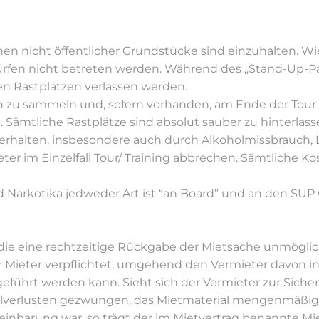
chen nicht öffentlicher Grundstücke sind einzuhalten. 
dürfen nicht betreten werden. Während des „Stand-Up-Pa
n Rastplätzen verlassen werden.
en zu sammeln und, sofern vorhanden, am Ende der Tour i
Sämtliche Rastplätze sind absolut sauber zu hinterlass
verhalten, insbesondere auch durch Alkoholmissbrauch,
ter im Einzelfall Tour/ Training abbrechen. Sämtliche 
nd Narkotika jedweder Art ist “an Board” und an den 
die eine rechtzeitige Rückgabe der Mietsache unmögli
der Mieter verpflichtet, umgehend den Vermieter davon i
führt werden kann. Sieht sich der Vermieter zur Sicher
verlusten gezwungen, das Mietmaterial mengenmäßig g
einbarung war, so trägt der im Mietvertrag benannte Mie