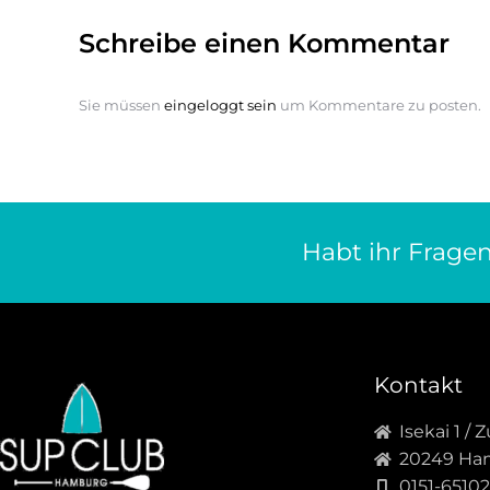
Schreibe einen Kommentar
Sie müssen
eingeloggt sein
um Kommentare zu posten.
Habt ihr Fragen
Kontakt
Isekai 1 /
20249 Ha
0151-6510