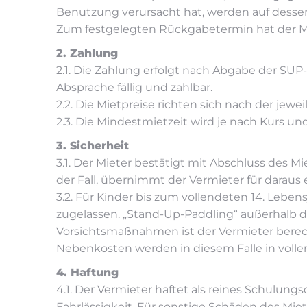
Benutzung verursacht hat, werden auf dessen
Zum festgelegten Rückgabetermin hat der Mi
2. Zahlung
2.1. Die Zahlung erfolgt nach Abgabe der SUP-
Absprache fällig und zahlbar.
2.2. Die Mietpreise richten sich nach der jeweil
2.3. Die Mindestmietzeit wird je nach Kurs 
3. Sicherheit
3.1. Der Mieter bestätigt mit Abschluss des 
der Fall, übernimmt der Vermieter für darau
3.2. Für Kinder bis zum vollendeten 14. Lebe
zugelassen. „Stand-Up-Paddling“ außerhalb d
Vorsichtsmaßnahmen ist der Vermieter berech
Nebenkosten werden in diesem Falle in voller 
4. Haftung
4.1. Der Vermieter haftet als reines Schulung
Fahrlässigkeit. Für sonstige Schäden des Miet