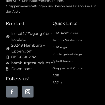
den SUP- und Bootsverleih, Touren,
Gruppenveranstaltungen und besondere Erlebnisse auf
der Alster.
Kontakt
Quick Links
SUP BASIC Kurse
Isekai 1 / Zugang über
Iseplatz
Technik Workshops
20249 Hamburg –
SUP Yoga
Eppendorf
Kindergeburtstage
0151-65102749
Schulklassen
hamburg@supclubs.de
Gruppen mit Guide
Downloads
AGB
Follow us!
FAQ´s