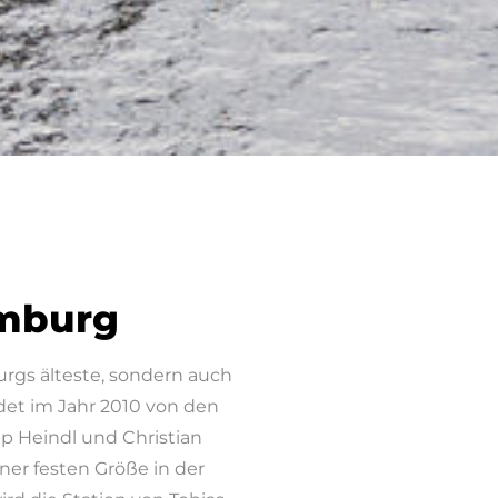
tation
mburg
gs älteste, sondern auch
eutschlands größte SUP Stat
et im Jahr 2010 von den
pp Heindl und Christian
ner festen Größe in der