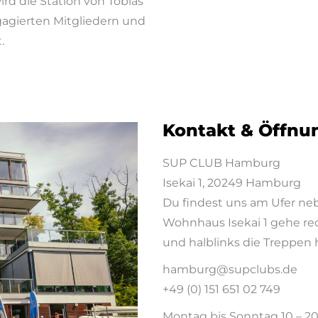
rd die Station von Tobias
gagierten Mitgliedern und
.
Kontakt & Öffnu
SUP CLUB Hamburg
Isekai 1, 20249 Hamburg
Du findest uns am Ufer ne
Wohnhaus Isekai 1 gehe rec
und halblinks die Treppen
hamburg@supclubs.de
+49 (0) 151 651 02 749
Montag bis Sonntag 10 – 2