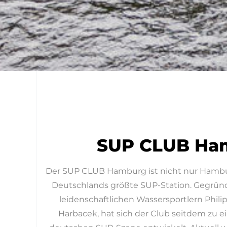
S
SUP CLUB Ha
Der SUP CLUB Hamburg ist nicht nur Hambur
Hamburgs älteste und D
Deutschlands größte SUP-Station. Gegründ
leidenschaftlichen Wassersportlern Phili
Harbacek, hat sich der Club seitdem zu ei