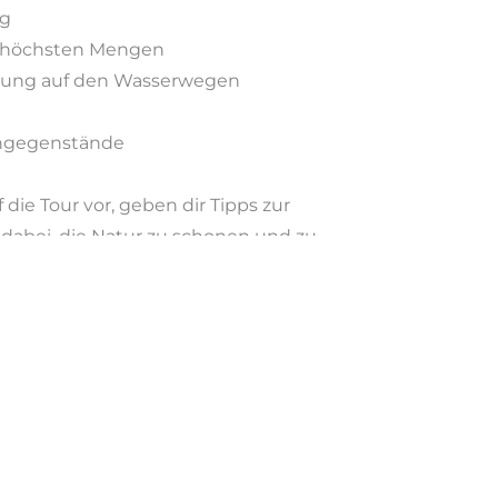
ng
e höchsten Mengen
erung auf den Wasserwegen
ihgegenstände
 die Tour vor, geben dir Tipps zur
 dabei, die Natur zu schonen und zu
is
nehmer
ung den Außentemperaturen