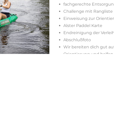
fachgerechte Entsorgu
Challenge mit Ranglist
Einweisung zur Orienti
Alster Paddel Karte
Endreinigung der Verle
Abschlußfoto
Wir bereiten dich gut auf
Orientierung und helfen
schützen.
Voraussetzung
sichere Schwimmkenntn
Gruppe ab mind. 4 Teil
lockere Arbeitsbekleid
entsprechend