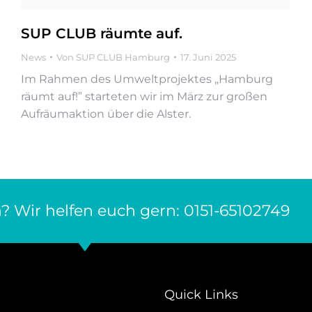
SUP CLUB räumte auf.
News
Von
SUP CLUB Hamburg
17. Juni 2025
Im Rahmen des Umweltprojektes „Hamburg
räumt auf!” starteten wir im März zur großen
Aufräumaktion über die Alster.
? Wir helfen euch gern: 0151-65102749
Quick Links