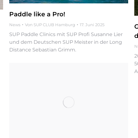
Paddle like a Pro!
News
Von
SUP CLUB Hamburg
17. Juni 2025
G
SUP Paddle Clinics mit SUP Profi Susanne Lier
d
und dem Deutschen SUP Meister in der Long
N
Distance Sebastian Grimm.
2
5
A