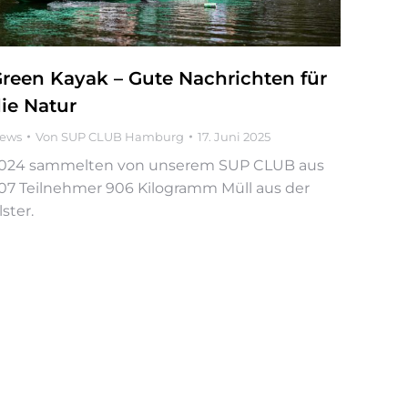
reen Kayak – Gute Nachrichten für
ie Natur
ews
Von
SUP CLUB Hamburg
17. Juni 2025
024 sammelten von unserem SUP CLUB aus
07 Teilnehmer 906 Kilogramm Müll aus der
lster.